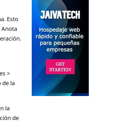
a. Esto
. Anota
eración.
es >
 de la
n la
ación de