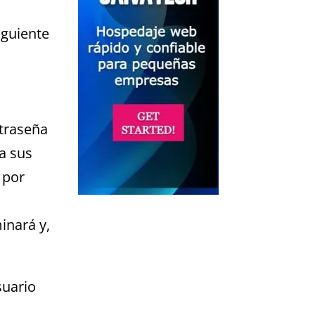
iguiente
traseña
 a sus
 por
inará y,
suario