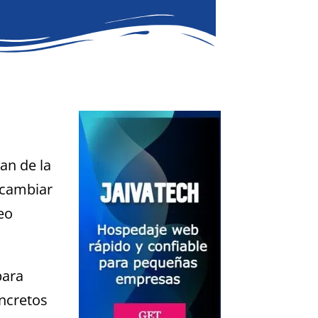
an de la
 cambiar
eo
para
oncretos