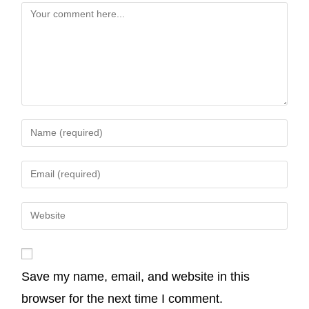
e
t
k
t
i
y
b
t
e
s
l
L
o
e
d
A
i
o
r
I
p
n
k
n
p
k
Save my name, email, and website in this
browser for the next time I comment.