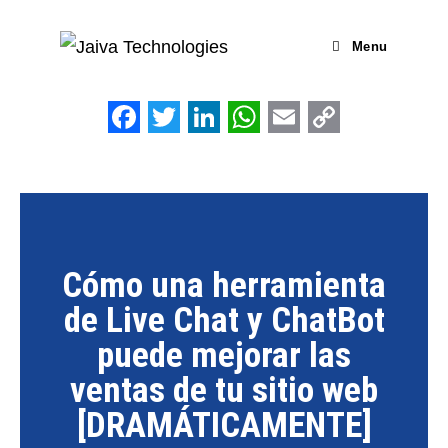
Menu
F
T
L
W
E
C
a
w
i
h
m
o
c
i
n
a
a
p
e
t
k
t
i
y
b
t
e
s
l
L
Cómo una herramienta
o
e
d
A
i
de Live Chat y ChatBot
o
r
I
p
n
puede mejorar las
k
n
p
k
ventas de tu sitio web
[DRAMÁTICAMENTE]