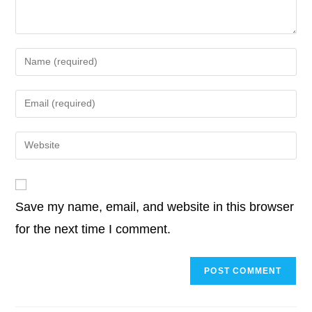
o
r
I
p
n
k
n
p
k
Save my name, email, and website in this browser
for the next time I comment.