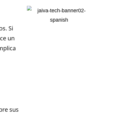
s. Si
ace un
mplica
bre sus