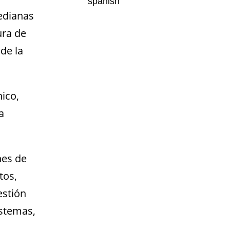
edianas
ura de
de la
ico,
a
nes de
tos,
estión
istemas,