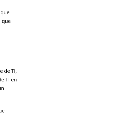
 que
o que
e de TI,
de TI en
un
ue