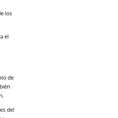
e los
a el
l
nto de
mbién
n.
es del