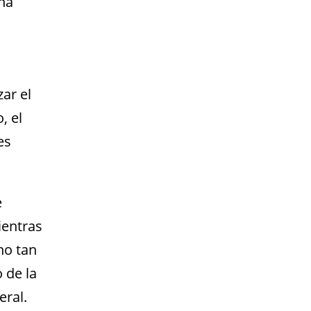
na
ar el
, el
es
e
ientras
no tan
 de la
eral.