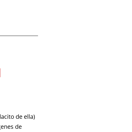
l
cito de ella)
genes de