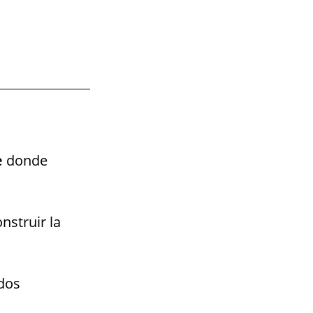
e
donde
onstruir la
ados