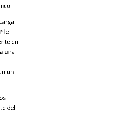
nico.
scarga
AP
le
ente en
ea una
 en un
los
te del