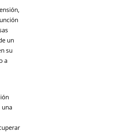
ensión,
función
sas
de un
en su
o a
ión
o una
cuperar