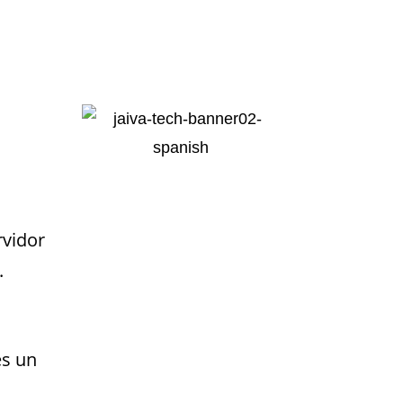
rvidor
.
es un