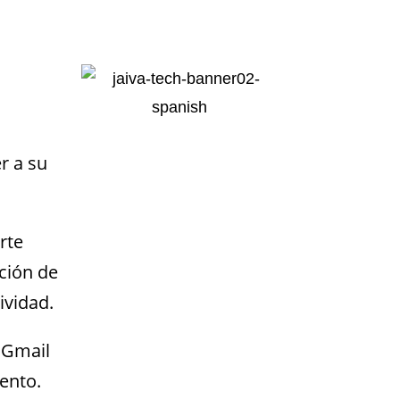
r a su
rte
pción de
tividad.
 Gmail
ento.