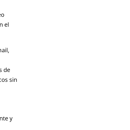
eo
n el
ail,
s de
cos sin
nte y