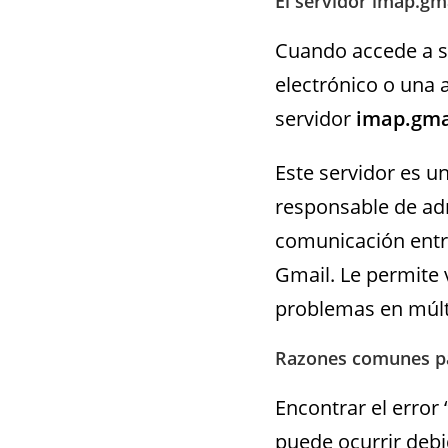
El servidor imap.gm
Cuando accede a su
electrónico o una
servidor
imap.gma
Este servidor es u
responsable de admi
comunicación entre
Gmail. Le permite v
problemas en múlti
Razones comunes pa
Encontrar el error
puede ocurrir debi