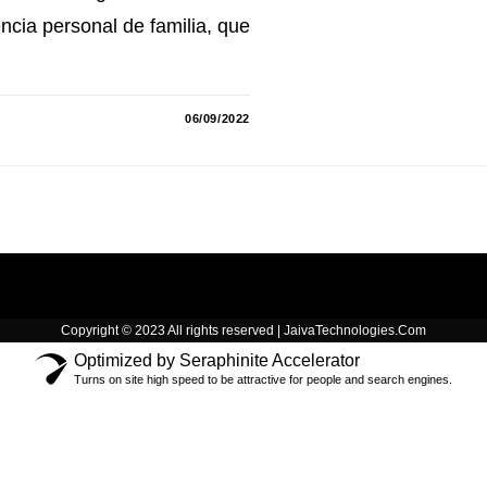
ncia personal de familia, que
06/09/2022
Copyright © 2023 All rights reserved | JaivaTechnologies.Com
Optimized by Seraphinite Accelerator
Turns on site high speed to be attractive for people and search engines.