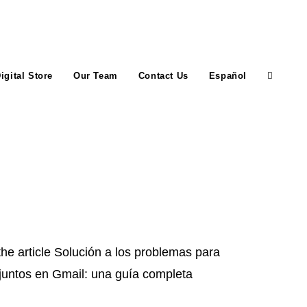
igital Store
Our Team
Contact Us
Español
Toggle
website
search