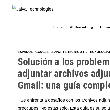
Skip
to
content
Home
AI Consulting
Infor
ESPAÑOL
/
GOOGLE
/
SOPORTE TÉCNICO TI
/
TECNOLOGÍA
Solución a los problem
adjuntar archivos adju
Gmail: una guía compl
¿Se enfrenta a desafíos con los archivos adju
preocupes; No estás solo. Esta guía es su soluc