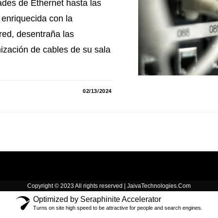
ades de Ethernet hasta las
 enriquecida con la
 red, desentraña las
mización de cables de su sala
02/13/2024
Copyright © 2023 All rights reserved | JaivaTechnologies.Com
Optimized by Seraphinite Accelerator
Turns on site high speed to be attractive for people and search engines.