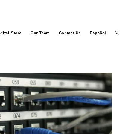
igital Store
Our Team
Contact Us
Español
Toggle
website
search