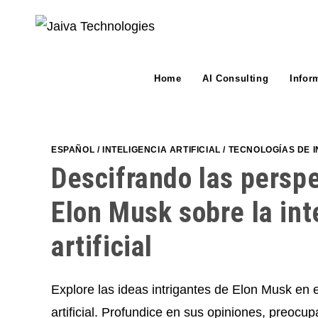
Skip
to
content
Home
AI Consulting
Infor
ESPAÑOL
/
INTELIGENCIA ARTIFICIAL
/
TECNOLOGÍAS DE 
Descifrando las persp
Elon Musk sobre la int
artificial
Explore las ideas intrigantes de Elon Musk en e
artificial. Profundice en sus opiniones, preocup