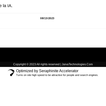
 la IA.
08/13/2023
Copyright © 2023 All rights reserved | JaivaTechnologies.Com
Optimized by Seraphinite Accelerator
Turns on site high speed to be attractive for people and search engines.