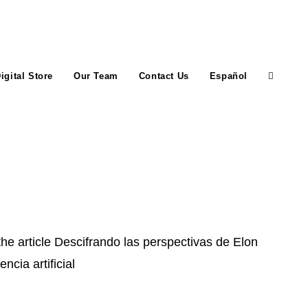
igital Store
Our Team
Contact Us
Español
Toggle
website
search