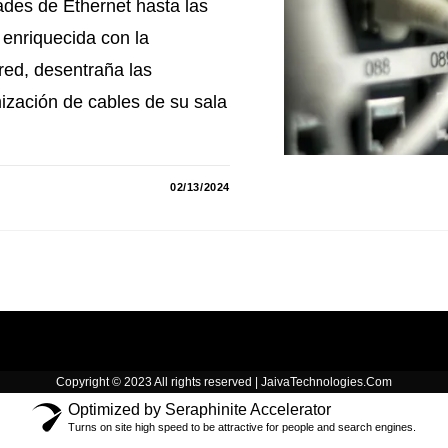
ades de Ethernet hasta las
 enriquecida con la
 red, desentraña las
mización de cables de su sala
02/13/2024
Copyright © 2023 All rights reserved | JaivaTechnologies.Com
Optimized by Seraphinite Accelerator
Turns on site high speed to be attractive for people and search engines.