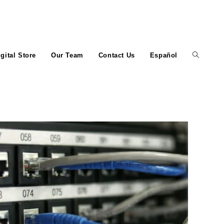
igital Store
Our Team
Contact Us
Español
Toggle
website
search