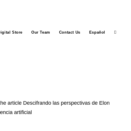
igital Store
Our Team
Contact Us
Español
Toggle
website
search