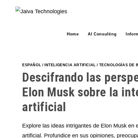
Skip
to
content
Home
AI Consulting
Infor
ESPAÑOL
/
INTELIGENCIA ARTIFICIAL
/
TECNOLOGÍAS DE 
Descifrando las persp
Elon Musk sobre la int
artificial
Explore las ideas intrigantes de Elon Musk en e
artificial. Profundice en sus opiniones, preocup