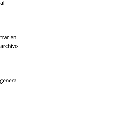
al
trar en
 archivo
e genera