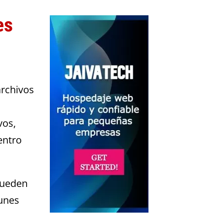
es
archivos
vos,
entro
 pueden
munes