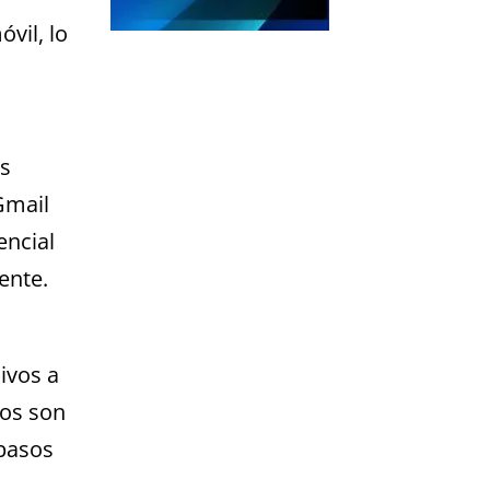
vil, lo
s
Gmail
encial
ente.
ivos a
mos son
 pasos