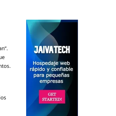
an”.
ue
ntos.
ios