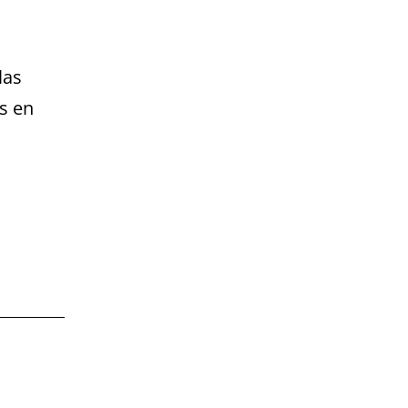
las
s en